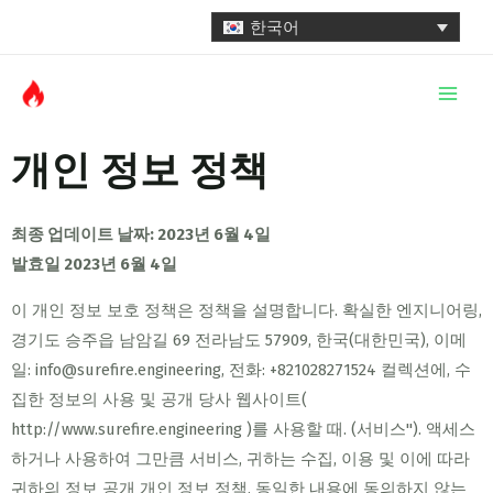
콘
한국어
텐
Main
츠
로
Men
건
개인 정보 정책
너
뛰
기
최종 업데이트 날짜: 2023년 6월 4일
발효일 2023년 6월 4일
이 개인 정보 보호 정책은 정책을 설명합니다. 확실한 엔지니어링,
경기도 승주읍 남암길 69 전라남도 57909, 한국(대한민국), 이메
일: info@surefire.engineering, 전화: +821028271524 컬렉션에, 수
집한 정보의 사용 및 공개 당사 웹사이트(
http://www.surefire.engineering )를 사용할 때. (서비스"). 액세스
하거나 사용하여 그만큼 서비스, ​​귀하는 수집, 이용 및 이에 따라
귀하의 정보 공개 개인 정보 정책. 동일한 내용에 동의하지 않는