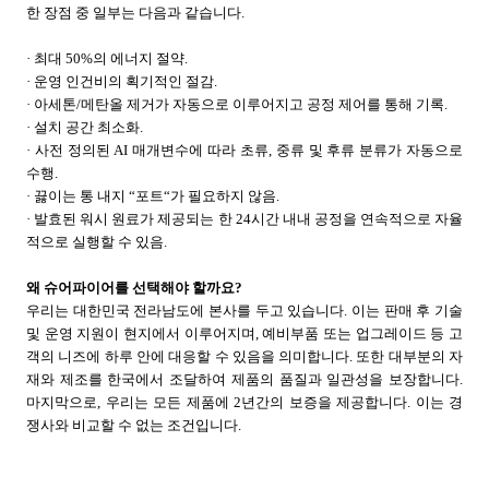
한 장점 중 일부는 다음과 같습니다
.
· 최대
50%
의 에너지 절약
.
· 운영 인건비의 획기적인 절감
.
· 아세톤
/
메탄올 제거가 자동으로 이루어지고 공정 제어를 통해 기록
.
· 설치 공간 최소화
.
· 사전 정의된
AI
매개변수에 따라 초류
,
중류 및 후류 분류가 자동으로
수행
.
· 끓이는 통 내지
“
포트
“
가 필요하지 않음
.
· 발효된 워시 원료가 제공되는 한
24
시간 내내 공정을 연속적으로 자율
적으로 실행할 수 있음
.
왜 슈어파이어를 선택해야 할까요
?
우리는 대한민국 전라남도에 본사를 두고 있습니다
.
이는 판매 후 기술
및 운영 지원이 현지에서 이루어지며
,
예비부품 또는 업그레이드 등 고
객의 니즈에 하루 안에 대응할 수 있음을 의미합니다
.
또한 대부분의 자
재와 제조를 한국에서 조달하여 제품의 품질과 일관성을 보장합니다
.
마지막으로
,
우리는 모든 제품에
2
년간의 보증을 제공합니다
.
이는 경
쟁사와 비교할 수 없는 조건입니다
.