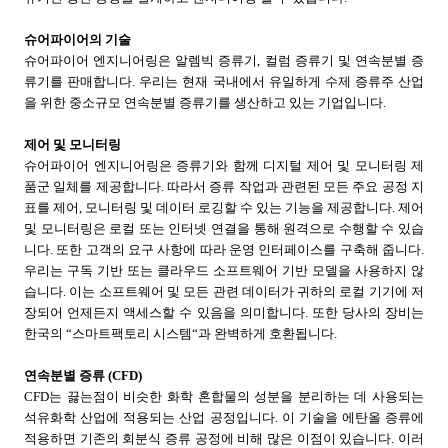
슈어파이어의 기술
슈어파이어 엔지니어링은 알렘빅 증류기
,
컬럼 증류기 및 연속분별 증
류기를
판매합니다
.
우리는 현재 국내에서 유일하게 수제 증류주 산업
을 위한 중소규모 연속분별 증류기를 생산하고 있는 기업입니다
.
제어 및 모니터링
슈어파이어 엔지니어링은 증류기와 함께 디지털 제어 및 모니터링 제
품군 일체를 제공합니다
.
따라서 증류 작업과 관련된 모든 주요 공정 지
표를 제어
,
모니터링 및 데이터 로깅할 수 있는 기능을 제공합니다
.
제어
및 모니터링은 로컬 또는 인터넷 연결을 통해 원격으로 수행할 수 있습
니다
.
또한 고객의 요구 사항에 따라 운영 인터페이스를 구축해 줍니다
.
우리는 구독 기반 또는 클라우드 소프트웨어 기반 모델을 사용하지 않
습니다
.
이는 소프트웨어 및 모든 관련 데이터가 귀하의 로컬 기기에 저
장되어 언제든지 액세스할 수 있음을 의미합니다
.
또한 당사의 장비는
한국의
“
스마트팩토리 시스템
“
과 완벽하게 호환됩니다
.
연속분별 증류
(CFD)
CFD
는 끓는점이 비슷한 화학 혼합물의 성분을 분리하는 데 사용되는
석유화학 산업에 적용되는 산업 공정입니다
.
이 기술을 에탄올 증류에
적용하면 기존의 회분식 증류 공정에 비해 많은 이점이 있습니다
.
이러