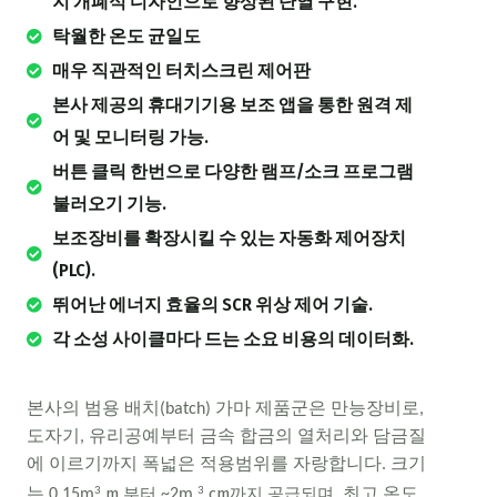
지 개폐식 디자인으로 향상된 단열 구현.
탁월한 온도 균일도
매우 직관적인 터치스크린 제어판
본사 제공의 휴대기기용 보조 앱을 통한 원격 제
어 및 모니터링 가능.
버튼 클릭 한번으로 다양한 램프/소크 프로그램
불러오기 기능.
보조장비를 확장시킬 수 있는 자동화 제어장치
(PLC).
뛰어난 에너지 효율의 SCR 위상 제어 기술.
각 소성 사이클마다 드는 소요 비용의 데이터화.
본사의 범용 배치(batch) 가마 제품군은 만능장비로,
도자기, 유리공예부터 금속 합금의 열처리와 담금질
에 이르기까지 폭넓은 적용범위를 자랑합니다. 크기
m 부터
cm까지 공급되며
3
3
는 0.15m
~2m
, 최고 온도