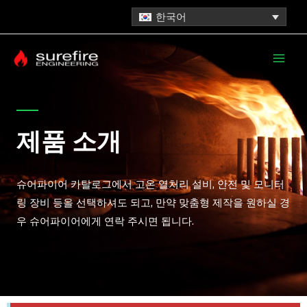
콘
한국어
텐
Main
츠
로
Men
건
너
뛰
제품​ 소개
기
슈어파이어 카탈로그에서 고온 열처리 설비, 안전 및 모니터
링 장비 등을 선택하셔도 되고, 만약 맞춤형 제작을 원하실 경
우 슈어파이어에게 연락 주시면 됩니다.